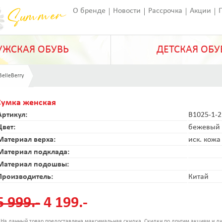
О бренде
Новости
Рассрочка
Акции
Франчайзинг
Оставить отзыв
Статьи
ЖСКАЯ ОБУВЬ
ДЕТСКАЯ ОБУ
BelleBerry
Сумка женская
Артикул:
B1025-1-2
Цвет:
бежевый
Материал верха:
иск. кожа
Материал подклада:
Материал подошвы:
Производитель:
Китай
5 999.-
4 199.-
 На данный товар предоставлена максимальная скидка. Скидки по другим акциям и ди