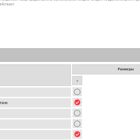
ействуют.
Размеры
-
этаж