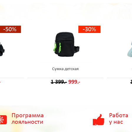
-50%
-30%
Сумка детская
-
1 399.-
999.-
Программа
Работа
лояльности
у нас