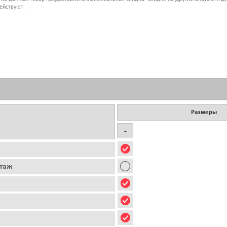
ействуют.
Размеры
-
этаж