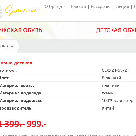
О бренде
Новости
Рассрочка
Акции
Франчайзинг
Оставить отзыв
Статьи
ЖСКАЯ ОБУВЬ
ДЕТСКАЯ ОБУ
elleBerry
Сумка детская
Артикул:
CLXX24-59/2
Цвет:
бежевый
Материал верха:
текстиль
Материал подклада:
ткань
Материал подошвы:
100%полиэстер
Производитель:
Китай
1 399.-
999.-
 На данный товар предоставлена максимальная скидка. Скидки по другим акциям и ди