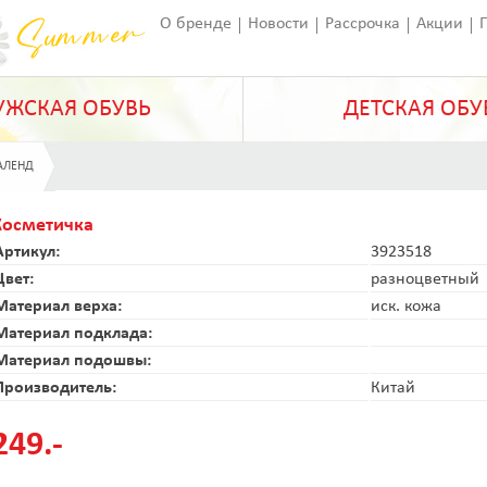
О бренде
Новости
Рассрочка
Акции
Франчайзинг
Оставить отзыв
Статьи
ЖСКАЯ ОБУВЬ
ДЕТСКАЯ ОБУ
АЛЕНД
Косметичка
Артикул:
3923518
Цвет:
разноцветный
Материал верха:
иск. кожа
Материал подклада:
Материал подошвы:
Производитель:
Китай
249.-