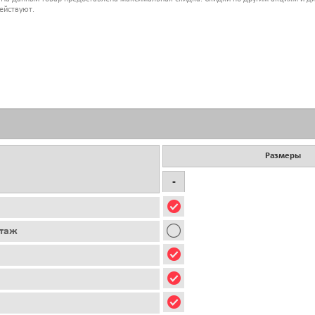
ействуют.
Размеры
-
этаж