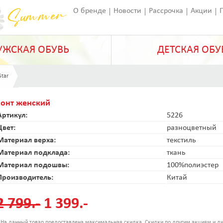
О бренде
Новости
Рассрочка
Акции
Франчайзинг
Оставить отзыв
Статьи
ЖСКАЯ ОБУВЬ
ДЕТСКАЯ ОБУ
Star
Зонт женский
Артикул:
5226
Цвет:
разноцветный
Материал верха:
текстиль
Материал подклада:
ткань
Материал подошвы:
100%полиэстер
Производитель:
Китай
2 799.-
1 399.-
 На данный товар предоставлена максимальная скидка. Скидки по другим акциям и ди