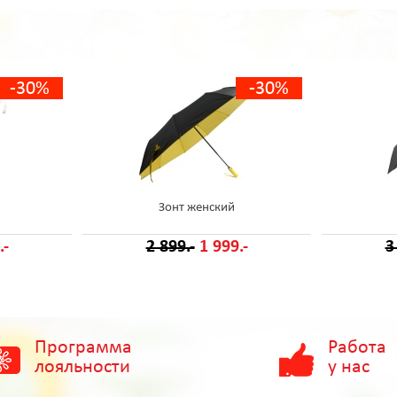
-30%
-30%
Зонт женский
.-
2 899.-
1 999.-
3
Программа
Работа
лояльности
у нас