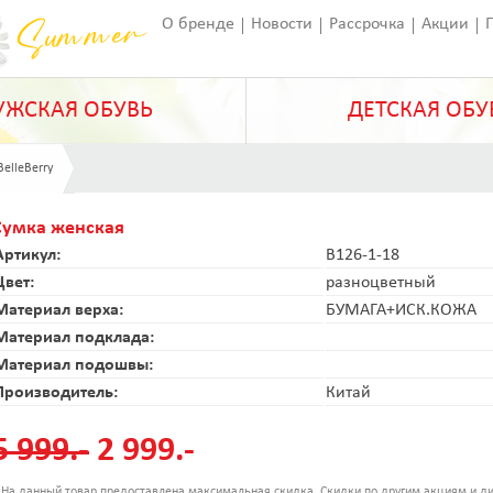
О бренде
Новости
Рассрочка
Акции
Франчайзинг
Оставить отзыв
Статьи
ЖСКАЯ ОБУВЬ
ДЕТСКАЯ ОБУ
BelleBerry
Сумка женская
Артикул:
B126-1-18
Цвет:
разноцветный
Материал верха:
БУМАГА+ИСК.КОЖА
Материал подклада:
Материал подошвы:
Производитель:
Китай
5 999.-
2 999.-
 На данный товар предоставлена максимальная скидка. Скидки по другим акциям и ди