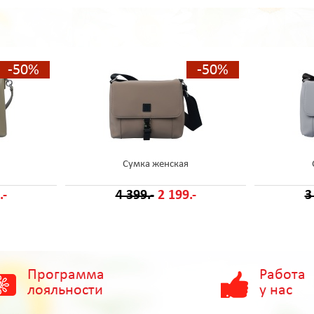
-50%
-50%
Сумка женская
.-
4 399.-
2 199.-
3
Программа
Работа
лояльности
у нас