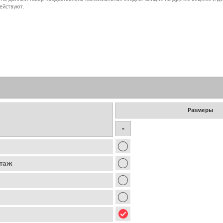
ействуют.
Размеры
-
этаж