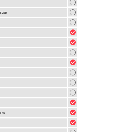
этаж
таж