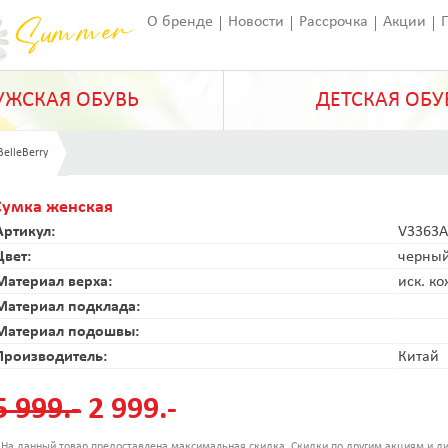
О бренде
Новости
Рассрочка
Акции
Франчайзинг
Оставить отзыв
Статьи
ЖСКАЯ ОБУВЬ
ДЕТСКАЯ ОБУ
BelleBerry
Сумка женская
Артикул:
V3363A
Цвет:
черны
Материал верха:
иск. к
Материал подклада:
Материал подошвы:
Производитель:
Китай
5 999.-
2 999.-
 На данный товар предоставлена максимальная скидка. Скидки по другим акциям и ди