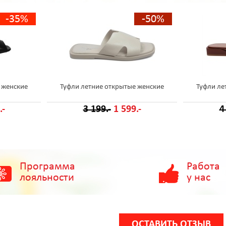
-35%
-50%
 женские
Туфли летние открытые женские
Туфли ле
.-
3 199.-
1 599.-
4
Программа
Работа
лояльности
у нас
ОСТАВИТЬ ОТЗЫВ