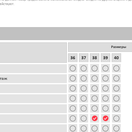
ействуют.
Размеры
36
37
38
39
40
этаж