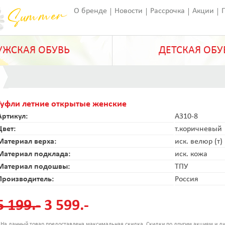
О бренде
Новости
Рассрочка
Акции
Франчайзинг
Оставить отзыв
Статьи
ЖСКАЯ ОБУВЬ
ДЕТСКАЯ ОБУ
Туфли летние открытые женские
Артикул:
A310-8
Цвет:
т.коричневый
Материал верха:
иск. велюр (т)
Материал подклада:
иск. кожа
Материал подошвы:
ТПУ
Производитель:
Россия
5 199.-
3 599.-
 На данный товар предоставлена максимальная скидка. Скидки по другим акциям и ди