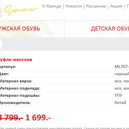
О бренде
Новости
Рассрочка
Акции
Франчайзинг
Оставить отзыв
Статьи
ЖСКАЯ ОБУВЬ
ДЕТСКАЯ ОБУ
Туфли женские
Артикул:
ML707-
Цвет:
черны
Материал верха:
иск. ла
Материал подклада:
иск. к
Материал подошвы:
ТПУ
Производитель:
Китай
3 799.-
1 699.-
 На данный товар предоставлена максимальная скидка. Скидки по другим акциям и ди