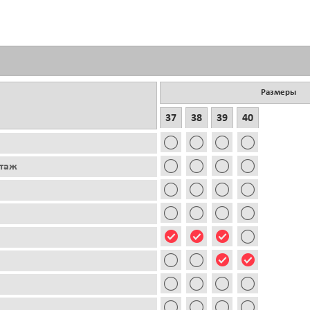
Размеры
37
38
39
40
этаж