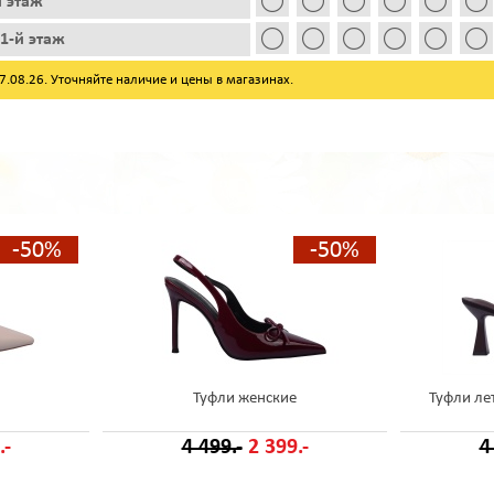
й этаж
1-й этаж
08.26. Уточняйте наличие и цены в магазинах.
-50%
-50%
Туфли женские
Туфли ле
.-
4 499.-
2 399.-
4