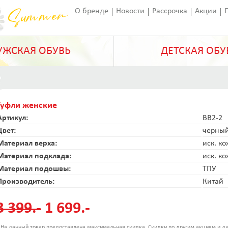
О бренде
Новости
Рассрочка
Акции
Франчайзинг
Оставить отзыв
Статьи
ЖСКАЯ ОБУВЬ
ДЕТСКАЯ ОБУ
Туфли женские
Артикул:
BB2-2
Цвет:
черны
Материал верха:
иск. к
Материал подклада:
иск. к
Материал подошвы:
ТПУ
Производитель:
Китай
3 399.-
1 699.-
 На данный товар предоставлена максимальная скидка. Скидки по другим акциям и ди