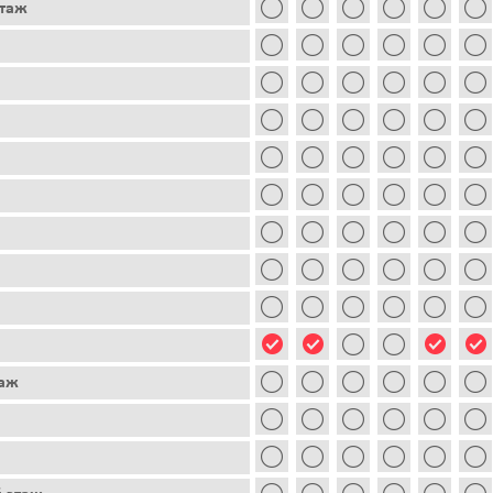
этаж
таж