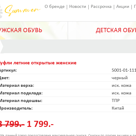
О бренде
Новости
Рассрочка
Акции
Франчайзинг
Оставить отзыв
Статьи
ЖСКАЯ ОБУВЬ
ДЕТСКАЯ ОБУ
Туфли летние открытые женские
Артикул:
5001-01-11
Цвет:
черный
Материал верха:
иск. кожа
Материал подклада:
иск. кожа
Материал подошвы:
ТПР
Производитель:
Китай
3 799.-
1 799.-
 На данный товар предоставлена максимальная скидка. Скидки по другим акциям и ди