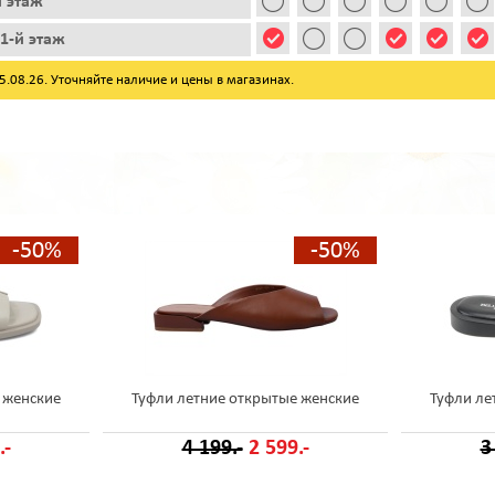
й этаж
1-й этаж
08.26. Уточняйте наличие и цены в магазинах.
-50%
-50%
 женские
Туфли летние открытые женские
Туфли ле
.-
4 199.-
2 599.-
3