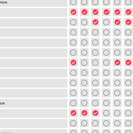
этаж
таж