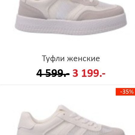
Туфли женские
4 599.-
3 199.-
-35%