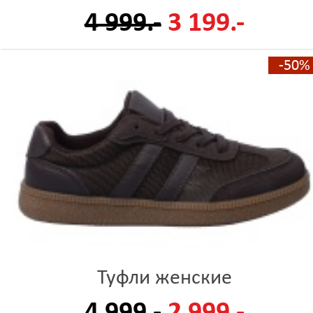
4 999.-
3 199.-
-50%
Туфли женские
4 999.-
2 999.-