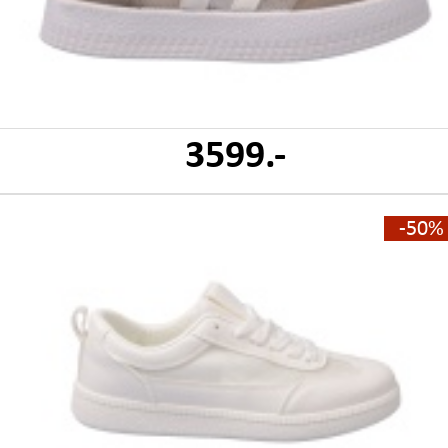
3599.-
-50%