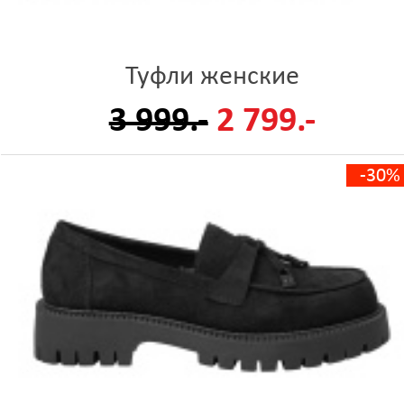
Туфли женские
3 999.-
2 799.-
-30%