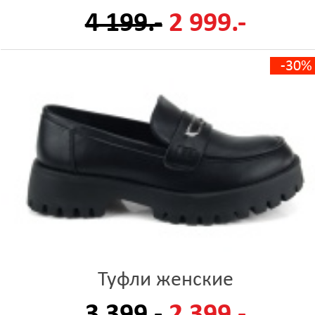
4 199.-
2 999.-
-30%
Туфли женские
3 399.-
2 399.-