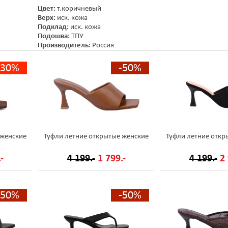
Цвет:
т.коричневый
Верх:
иск. кожа
Подклад:
иск. кожа
Подошва:
ТПУ
Производитель:
Россия
-30%
-50%
 женские
Туфли летние открытые женские
Туфли летние откр
-
4 199.-
1 799.-
4 199.-
2 
-50%
-50%