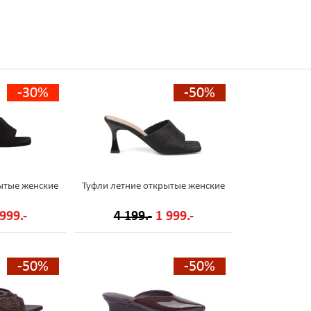
-30%
-50%
ытые женские
Туфли летние открытые женские
999.-
4 199.-
1 999.-
-50%
-50%