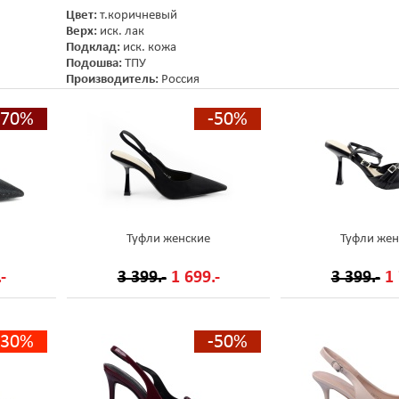
Цвет:
т.коричневый
Верх:
иск. лак
Подклад:
иск. кожа
Подошва:
ТПУ
Производитель:
Россия
-70%
-50%
Туфли женские
Туфли жен
-
3 399.-
1 699.-
3 399.-
1 
-30%
-50%