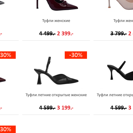
Туфли женские
Туфли жен
-
4 499.-
2 399.-
3 799.-
2 
-30%
-30%
Туфли летние открытые женские
Туфли летние откр
-
4 599.-
3 199.-
4 599.-
3 
-30%