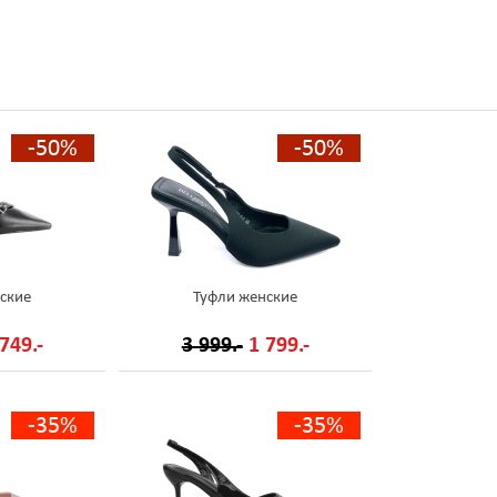
-50%
-50%
ские
Туфли женские
749.-
3 999.-
1 799.-
-35%
-35%