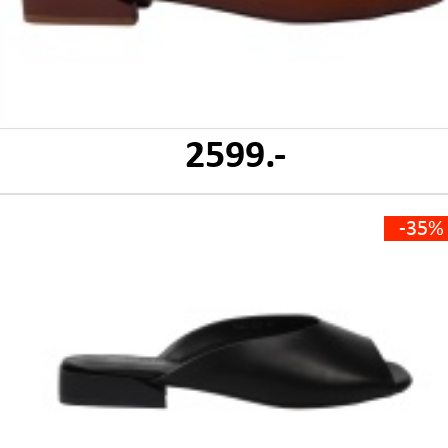
2599.-
-35%