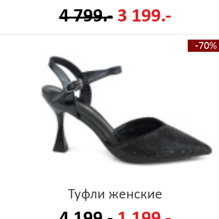
4 799.-
3 199.-
-70%
Туфли женские
4 199.-
1 199.-