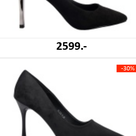
2599.-
-30%