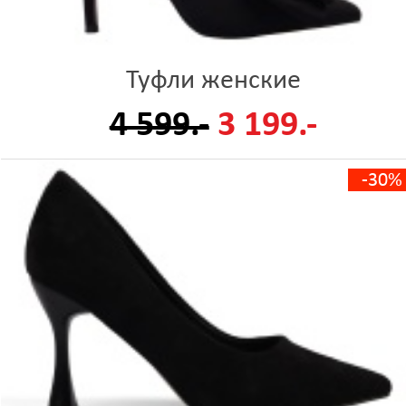
Туфли женские
4 599.-
3 199.-
-30%