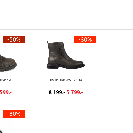
-50%
-30%
нские
Ботинки женские
599.-
8 199.-
5 799.-
-30%