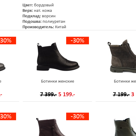
Цвет:
бордовый
Верх:
нат. кожа
Подклад:
ворсин
Подошва:
полиуретан
Производитель:
Китай
-30%
-30%
е
Ботинки женские
Ботинки же
-
7 399.-
5 199.-
7 199.-
3 
-30%
-30%