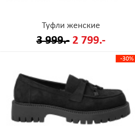
Туфли женские
3 999.-
2 799.-
-30%