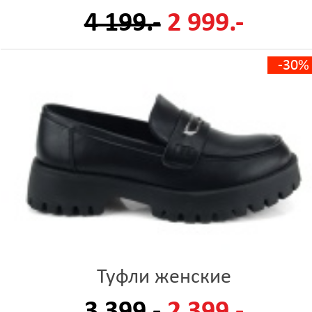
4 199.-
2 999.-
-30%
Туфли женские
3 399.-
2 399.-