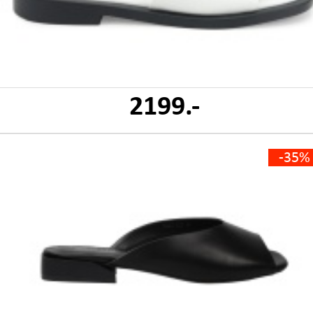
2199.-
-35%