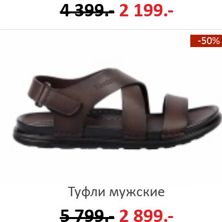
4 399.-
2 199.-
-50%
Туфли мужские
5 799.-
2 899.-