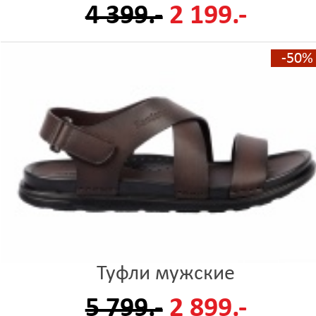
4 399.-
2 199.-
-50%
Туфли мужские
5 799.-
2 899.-