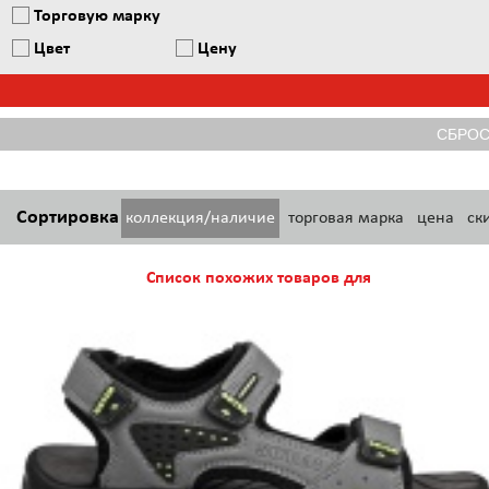
Торговую марку
Цвет
Цену
Сортировка
коллекция/наличие
торговая марка
цена
ск
Список похожих товаров для