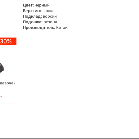
Цвет:
черный
Верх:
иск. кожа
Подклад:
ворсин
Подошва:
резина
Производитель:
Китай
-30%
девочек
-