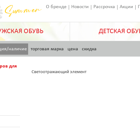
О бренде
Новости
Рассрочка
Акции
Франчайзинг
Оставить отзыв
Статьи
ЖСКАЯ ОБУВЬ
ДЕТСКАЯ ОБУ
ция/наличие
торговая марка
цена
скидка
ров для
Светоотражающий элемент