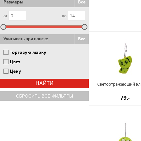
Размеры
Все
от
до
Все
Учитывать при поиске
Торговую марку
Цвет
Цену
Светоотражающий эл
79.-