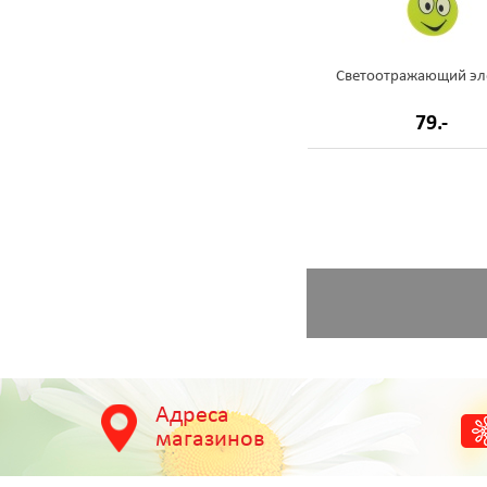
Светоотражающий эл
79.-
Адреса
магазинов