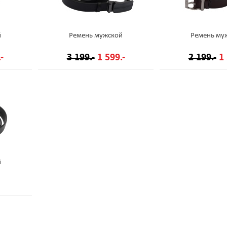
й
Ремень мужской
Ремень му
-
3 199.-
1 599.-
2 199.-
1 
й