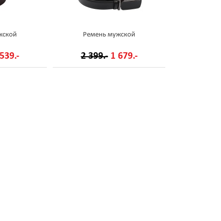
жской
Ремень мужской
539.-
2 399.-
1 679.-