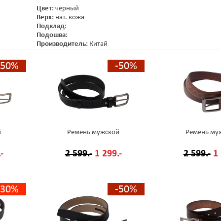
Цвет:
черный
Верх:
нат. кожа
Подклад:
Подошва:
Производитель:
Китай
-50%
-50%
й
Ремень мужской
Ремень му
-
2 599.-
1 299.-
2 599.-
1 
-30%
-50%