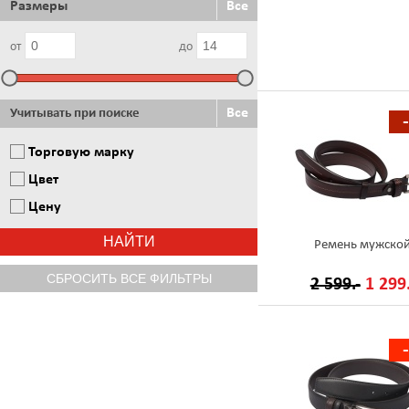
Размеры
Все
от
до
Все
Учитывать при поиске
Торговую марку
Цвет
Цену
Ремень мужско
2 599.-
1 299.