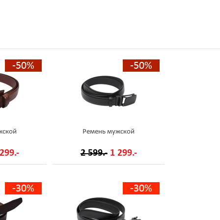
-50%
-50%
жской
Ремень мужской
299.-
2 599.-
1 299.-
-30%
-30%