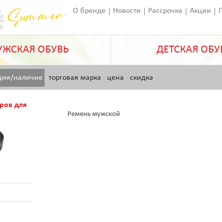
О бренде
Новости
Рассрочка
Акции
Франчайзинг
Оставить отзыв
Статьи
ЖСКАЯ ОБУВЬ
ДЕТСКАЯ ОБУ
ция/наличие
торговая марка
цена
скидка
ров для
Ремень мужской