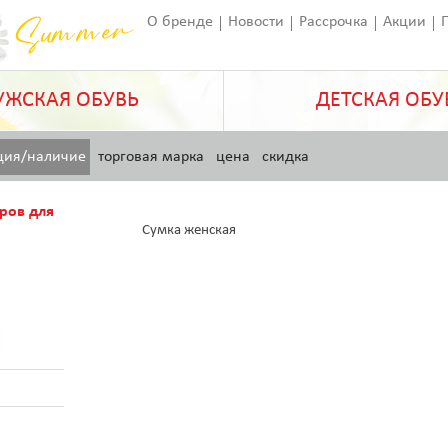
О бренде
Новости
Рассрочка
Акции
Франчайзинг
Оставить отзыв
Статьи
ЖСКАЯ ОБУВЬ
ДЕТСКАЯ ОБУ
ция/наличие
торговая марка
цена
скидка
ров для
Сумка женская