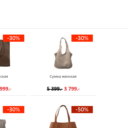
-30%
-30%
ская
Сумка женская
999.-
5 399.-
3 799.-
-30%
-50%