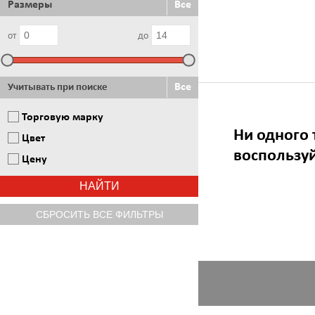
Размеры
Все
от
до
Все
Учитывать при поиске
Торговую марку
Ни одного 
Цвет
воспользу
Цену