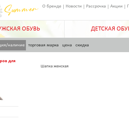
О бренде
Новости
Рассрочка
Акции
Франчайзинг
Оставить отзыв
Статьи
ЖСКАЯ ОБУВЬ
ДЕТСКАЯ ОБУ
ция/наличие
торговая марка
цена
скидка
ров для
Шапка женская