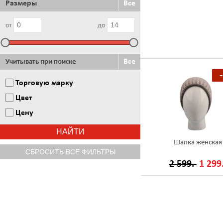
Размеры
Все
от
до
Все
Учитывать при поиске
Торговую марку
Цвет
Цену
Шапка женская
2 599.-
1 299.