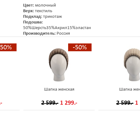
Цвет:
молочный
Верх:
текстиль
Подклад:
трикотаж
Подошва:
50%Шерсть35%Акрил15%эластан
Производитель:
Россия
-50%
-50%
Шапка женская
Шапка жен
-
2 599.-
1 299.-
2 599.-
1 