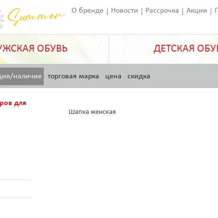
О бренде
Новости
Рассрочка
Акции
Франчайзинг
Оставить отзыв
Статьи
ЖСКАЯ ОБУВЬ
ДЕТСКАЯ ОБУ
ция/наличие
торговая марка
цена
скидка
ров для
Шапка женская