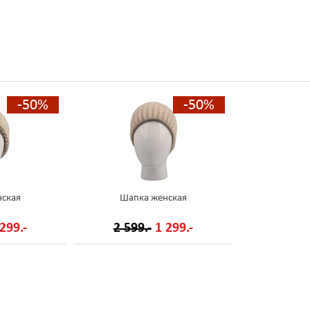
-50%
-50%
ская
Шапка женская
299.-
2 599.-
1 299.-