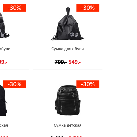
-30%
-30%
обуви
Сумка для обуви
9.-
799.-
549.-
-30%
-30%
ская
Сумка детская