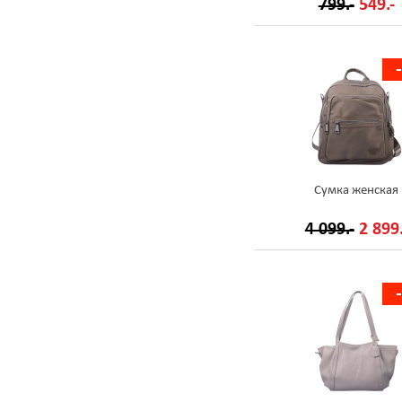
799.-
549.-
Сумка женская
4 099.-
2 899.