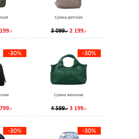
ская
Сумка детская
199.-
3 099.-
2 199.-
-30%
-30%
ская
Сумка женская
799.-
4 599.-
3 199.-
-30%
-30%