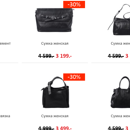
-30%
емент
Сумка женская
Сумка жен
4 599.-
3 199.-
4 599.-
3 
-30%
вязка
Сумка женская
Сумка жен
4 999.-
3 499.-
4 599.-
3 