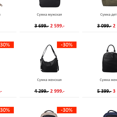
и
Сумка мужская
Сумка дет
3 699.-
2 599.-
3 099.-
2 
-30%
-30%
Сумка женская
Сумка жен
-
4 299.-
2 999.-
5 399.-
3 
-30%
-30%