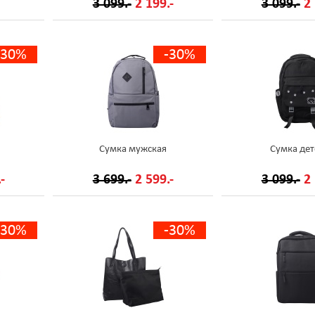
3 099.-
2 199.-
3 099.-
2 
-30%
-30%
Сумка мужская
Сумка дет
-
3 699.-
2 599.-
3 099.-
2 
-30%
-30%