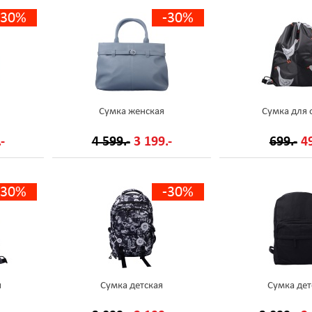
-30%
-30%
Сумка женская
Сумка для 
-
4 599.-
3 199.-
699.-
49
-30%
-30%
и
Сумка детская
Сумка дет