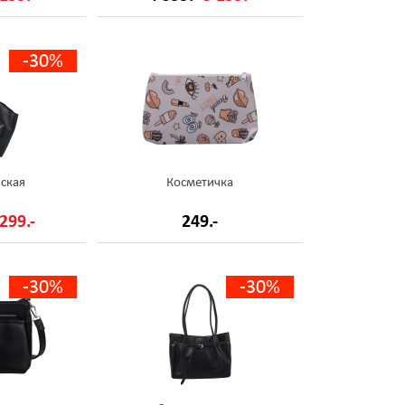
-30%
ская
Косметичка
299.-
249.-
-30%
-30%