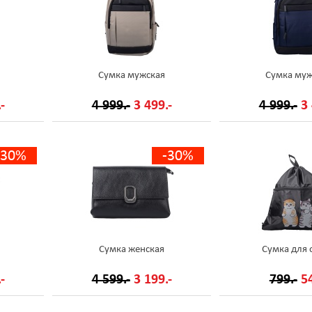
Сумка мужская
Сумка муж
-
4 999.-
3 499.-
4 999.-
3 
-30%
-30%
Сумка женская
Сумка для 
-
4 599.-
3 199.-
799.-
54