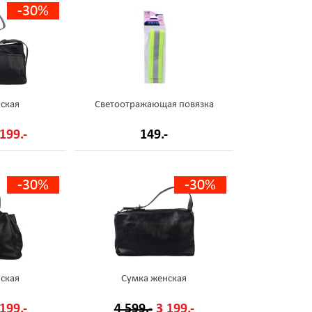
-30%
ская
Светоотражающая повязка
199.-
149.-
-30%
-30%
ская
Сумка женская
199.-
4 599.-
3 199.-