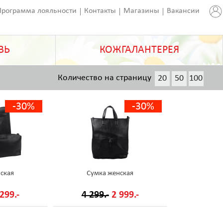
Программа лояльности
Контакты
Магазины
Вакансии
ВЬ
КОЖГАЛАНТЕРЕЯ
Количество на страницу
20
50
100
200
-30%
-30%
ская
Сумка женская
299.-
4 299.-
2 999.-