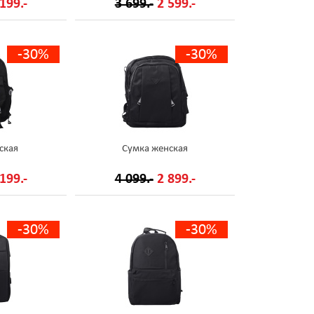
199.-
3 699.-
2 599.-
-30%
-30%
ская
Сумка женская
199.-
4 099.-
2 899.-
-30%
-30%