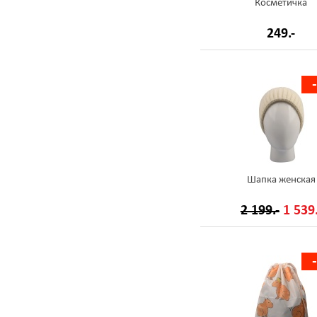
Косметичка
249.-
Шапка женская
2 199.-
1 539.