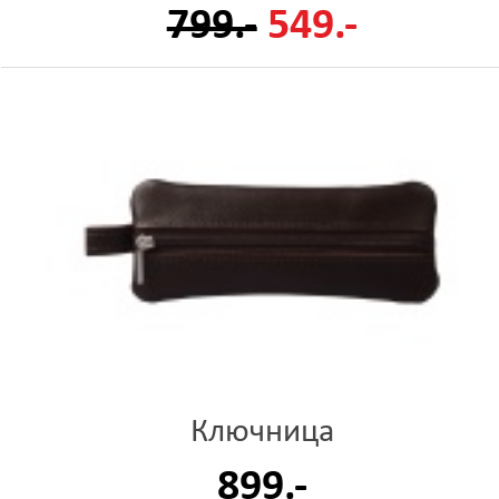
799.-
549.-
Ключница
899.-