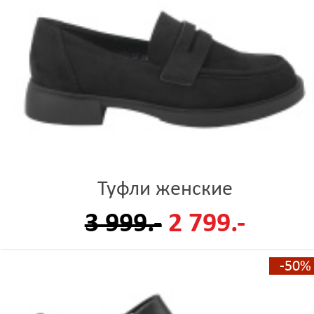
Туфли женские
3 999.-
2 799.-
-50%