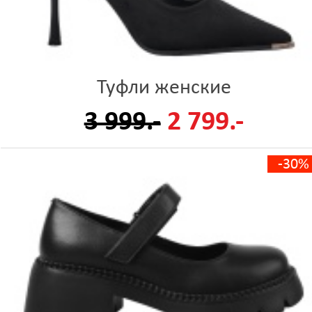
Туфли женские
3 999.-
2 799.-
-30%