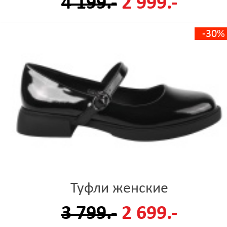
4 199.-
2 999.-
-30%
Туфли женские
3 799.-
2 699.-