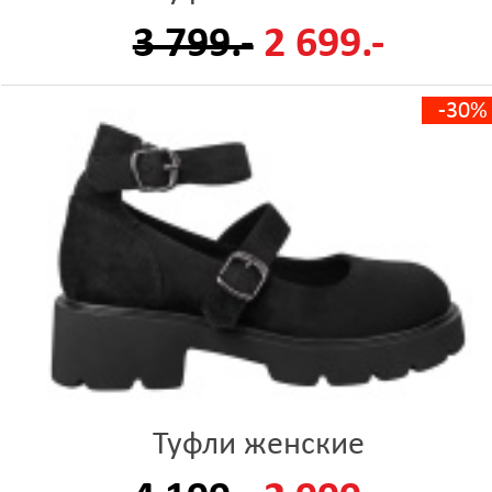
3 799.-
2 699.-
-30%
Туфли женские