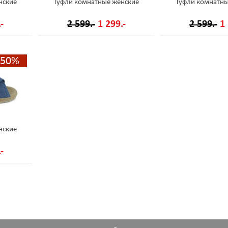
нские
Туфли комнатные женские
Туфли комнатны
-
2 599.-
1 299.-
2 599.-
1 
-50%
нские
-