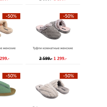
-50%
-50%
е женские
Туфли комнатные женские
299.-
2 599.-
1 299.-
-50%
-50%