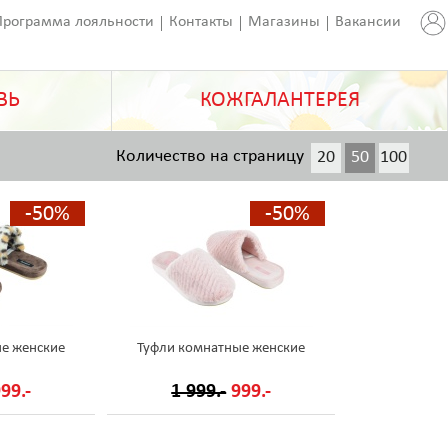
Программа лояльности
Контакты
Магазины
Вакансии
ВЬ
КОЖГАЛАНТЕРЕЯ
Количество на страницу
20
50
100
200
-50%
-50%
е женские
Туфли комнатные женские
99.-
1 999.-
999.-