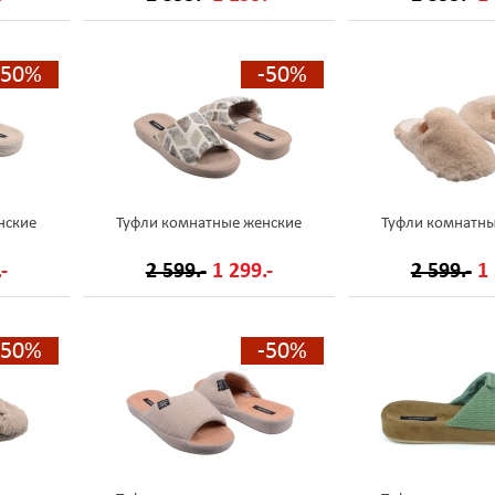
-50%
-50%
нские
Туфли комнатные женские
Туфли комнатны
-
2 599.-
1 299.-
2 599.-
1 
-50%
-50%