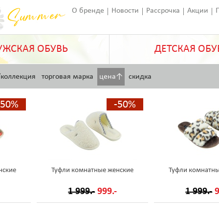
О бренде
Новости
Рассрочка
Акции
Франчайзинг
Оставить отзыв
Статьи
ЖСКАЯ ОБУВЬ
ДЕТСКАЯ ОБУ
/коллекция
торговая марка
цена↑
скидка
-50%
-50%
нские
Туфли комнатные женские
Туфли комнатны
1 999.-
999.-
1 999.-
9