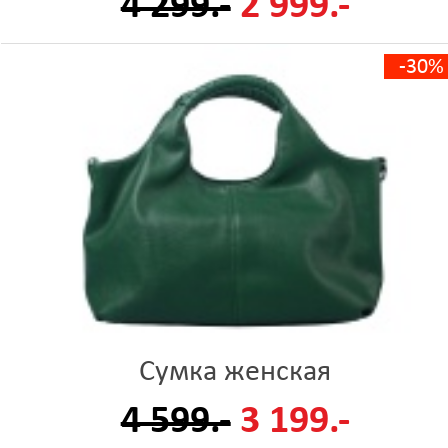
4 299.-
2 999.-
-30%
Сумка женская
4 599.-
3 199.-