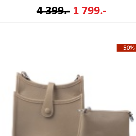
4 399.-
1 799.-
-50%