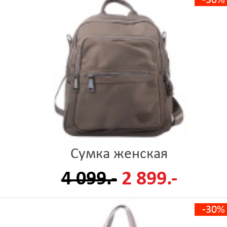
-30%
Сумка женская
4 099.-
2 899.-
-30%