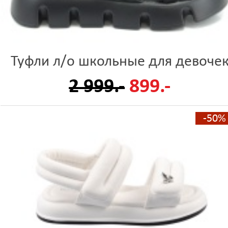
Туфли л/о школьные для девоче
2 999.-
899.-
-50%