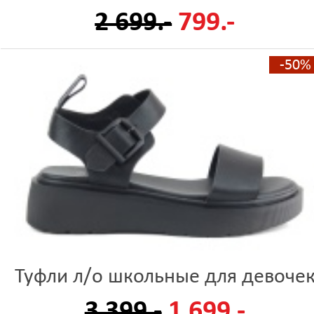
2 699.-
799.-
-50%
Туфли л/о школьные для девоче
3 399.-
1 699.-