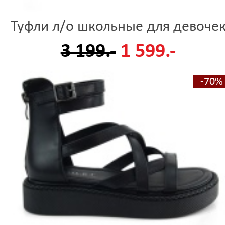
Туфли л/о школьные для девоче
3 199.-
1 599.-
-70%