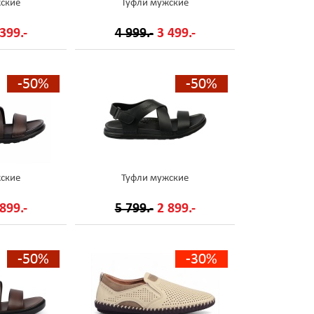
ские
Туфли мужские
399.-
4 999.-
3 499.-
-50%
-50%
ские
Туфли мужские
899.-
5 799.-
2 899.-
-50%
-30%