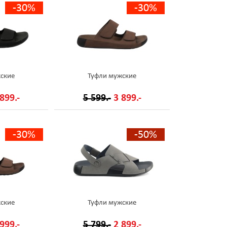
-30%
-30%
ские
Туфли мужские
899.-
5 599.-
3 899.-
-30%
-50%
ские
Туфли мужские
999.-
5 799.-
2 899.-