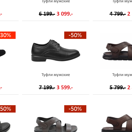
Туфли мужские
Туфли муж
-
6 199.-
3 099.-
4 799.-
2 
-30%
-50%
Туфли мужские
Туфли муж
-
7 199.-
3 599.-
5 799.-
2 
-50%
-50%