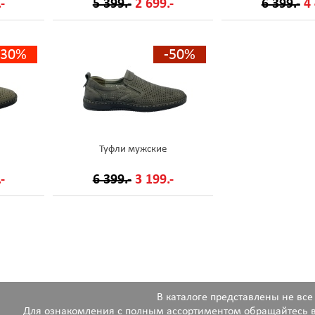
-
5 399.-
2 699.-
6 399.-
4 
-30%
-50%
Туфли мужские
-
6 399.-
3 199.-
В каталоге представлены не все
Для ознакомления с полным ассортиментом обращайтесь в