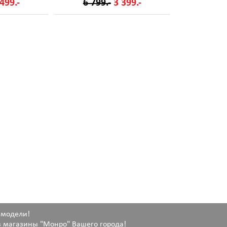
499.-
6 799.-
3 399.-
 модели!
 магазины "Монро" Вашего города!