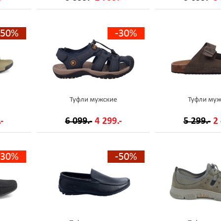
-50%
-30%
Туфли мужские
Туфли муж
-
6 099.-
4 299.-
5 299.-
2 
-30%
-50%