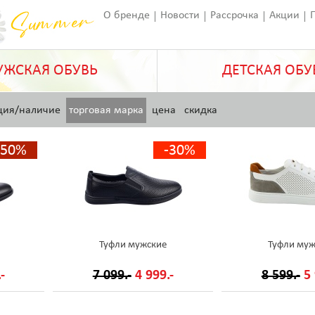
О бренде
Новости
Рассрочка
Акции
Франчайзинг
Оставить отзыв
Статьи
ЖСКАЯ ОБУВЬ
ДЕТСКАЯ ОБУ
ция/наличие
торговая марка
цена
скидка
-50%
-30%
Туфли мужские
Туфли муж
-
7 099.-
4 999.-
8 599.-
5 