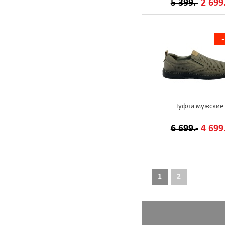
5 399.-
2 699.
Туфли мужские
6 699.-
4 699.
1
2