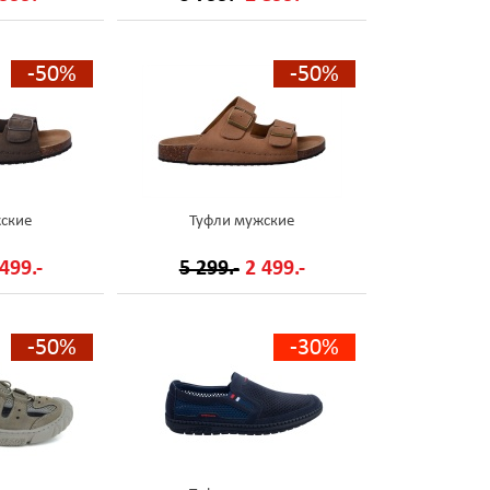
-50%
-50%
ские
Туфли мужские
499.-
5 299.-
2 499.-
-50%
-30%