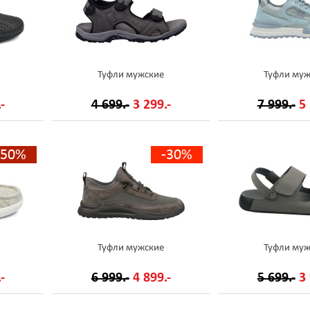
Туфли мужские
Туфли муж
-
4 699.-
3 299.-
7 999.-
5 
-50%
-30%
Туфли мужские
Туфли муж
-
6 999.-
4 899.-
5 699.-
3 