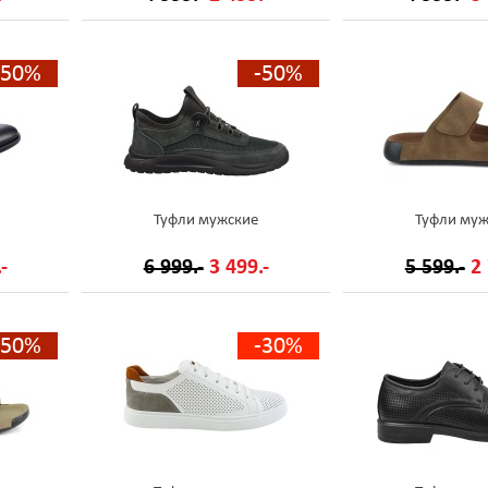
-50%
-50%
Туфли мужские
Туфли муж
-
6 999.-
3 499.-
5 599.-
2 
-50%
-30%