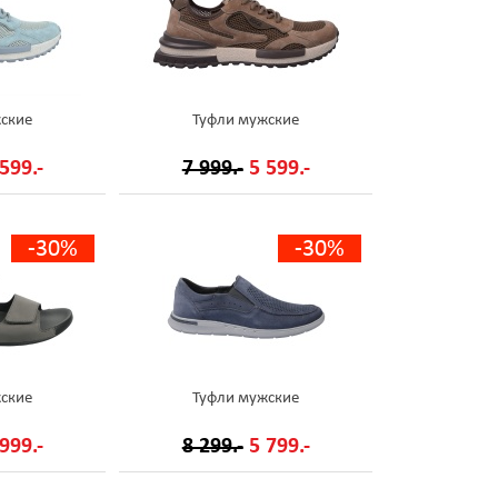
ские
Туфли мужские
599.-
7 999.-
5 599.-
-30%
-30%
ские
Туфли мужские
999.-
8 299.-
5 799.-