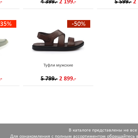
-
4 399.-
2 199.-
5 599.-
2 
-35%
-50%
Туфли мужские
-
5 799.-
2 899.-
В каталоге представлены не все
Для ознакомления с полным ассортиментом обращайтесь в