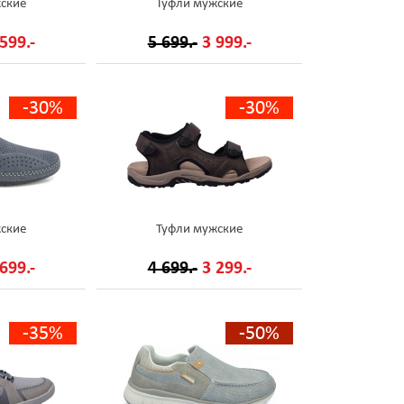
ские
Туфли мужские
599.-
5 699.-
3 999.-
-30%
-30%
ские
Туфли мужские
699.-
4 699.-
3 299.-
-35%
-50%