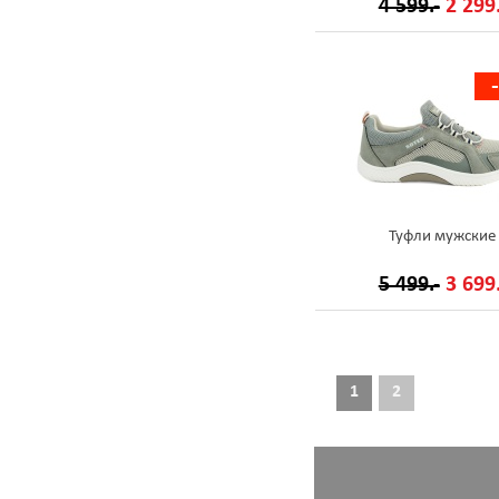
4 599.-
2 299.
Туфли мужские
5 499.-
3 699.
1
2