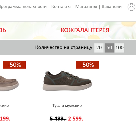
Программа лояльности
Контакты
Магазины
Вакансии
ВЬ
КОЖГАЛАНТЕРЕЯ
Количество на страницу
20
50
100
200
-50%
-50%
ские
Туфли мужские
199.-
5 499.-
2 599.-