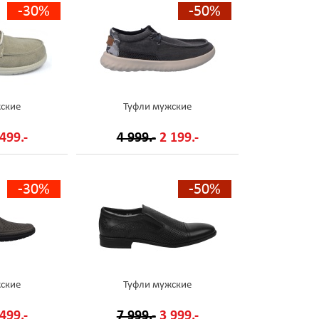
-30%
-50%
ские
Туфли мужские
499.-
4 999.-
2 199.-
-30%
-50%
ские
Туфли мужские
499.-
7 999.-
3 999.-