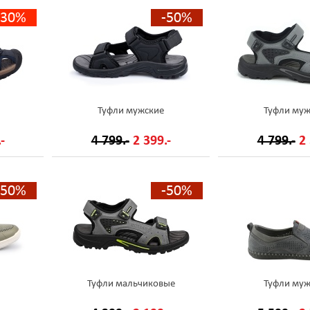
-30%
-50%
Туфли мужские
Туфли муж
-
4 799.-
2 399.-
4 799.-
2 
-50%
-50%
Туфли мальчиковые
Туфли муж