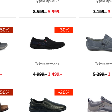
Туфли мужские
Туфли муж
-
8 599.-
5 999.-
7 199.-
3 
-50%
-30%
Туфли мужские
Туфли муж
-
4 999.-
3 499.-
5 299.-
3 
-50%
-30%