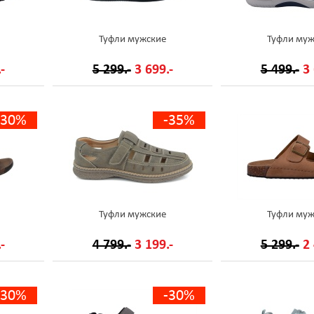
Туфли мужские
Туфли муж
-
5 299.-
3 699.-
5 499.-
3 
-30%
-35%
Туфли мужские
Туфли муж
-
4 799.-
3 199.-
5 299.-
2 
-30%
-30%