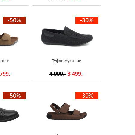
-50%
-30%
ские
Туфли мужские
799.-
4 999.-
3 499.-
-50%
-30%