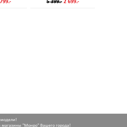
799.-
5 399.-
2 699.-
 модели!
 магазины "Монро" Вашего города!