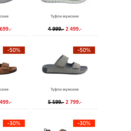
ские
Туфли мужские
699.-
4 999.-
2 499.-
-50%
-50%
ские
Туфли мужские
499.-
5 599.-
2 799.-
-30%
-30%