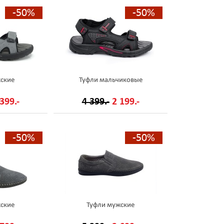
-50%
-50%
ские
Туфли мальчиковые
399.-
4 399.-
2 199.-
-50%
-50%
ские
Туфли мужские