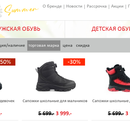
О бренде
Новости
Рассрочка
Акции
Франчайзинг
Оставить отзыв
Статьи
ЖСКАЯ ОБУВЬ
ДЕТСКАЯ ОБУ
ция/наличие
торговая марка
цена
скидка
-50%
-30%
девочек
Сапожки школьные для мальчиков
Сапожки школьные 
-
5 699.-
3 999.-
5 699.-
3 