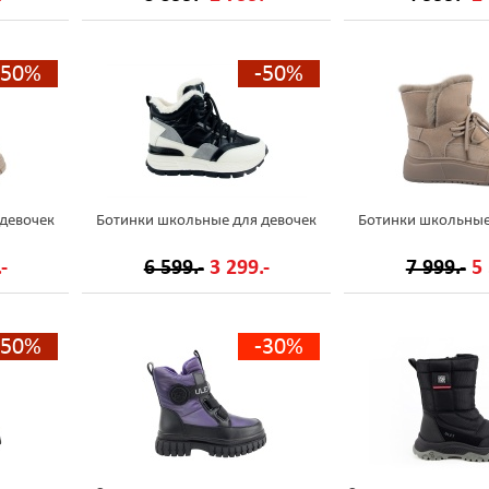
-50%
-50%
девочек
Ботинки школьные для девочек
Ботинки школьные
-
6 599.-
3 299.-
7 999.-
5 
-50%
-30%