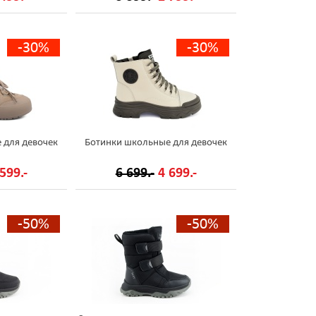
-30%
-30%
 для девочек
Ботинки школьные для девочек
599.-
6 699.-
4 699.-
-50%
-50%