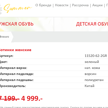
О бренде
Новости
Рассрочка
Акции
Франчайзинг
Оставить отзыв
Статьи
ЖСКАЯ ОБУВЬ
ДЕТСКАЯ ОБУ
 Bravuro
Ботинки женские
Артикул:
11520-62-2GR
Цвет:
зеленый
Материал верха:
нат. кожа
Материал подклада:
ворсин
Материал подошвы:
полиуретан
Производитель:
Китай
7 199.-
4 999.-
 На данный товар предоставлена максимальная скидка. Скидки по другим акциям и ди