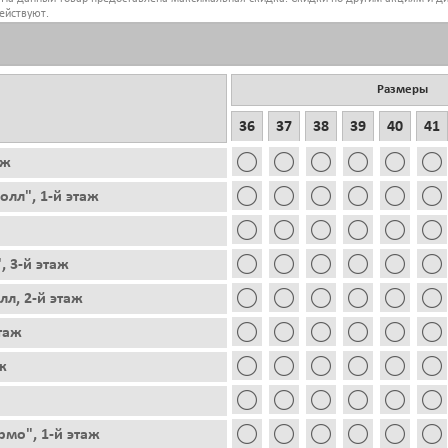
ействуют.
Размеры
36
37
38
39
40
41
аж
лл", 1-й этаж
, 3-й этаж
лл, 2-й этаж
этаж
ж
рмо", 1-й этаж