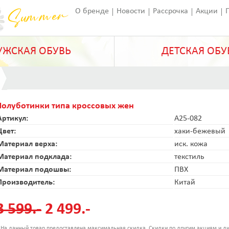
О бренде
Новости
Рассрочка
Акции
Франчайзинг
Оставить отзыв
Статьи
ЖСКАЯ ОБУВЬ
ДЕТСКАЯ ОБУ
Полуботинки типа кроссовых жен
Артикул:
A25-082
Цвет:
хаки-бежевый
Материал верха:
иск. кожа
Материал подклада:
текстиль
Материал подошвы:
ПВХ
Производитель:
Китай
3 599.-
2 499.-
 На данный товар предоставлена максимальная скидка. Скидки по другим акциям и ди