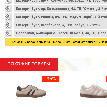
Екатеринбург, пр-кт Космонавтов, 108д, ТРЦ Веер Мо
Екатеринбург, пр. Космонавтов, 41, ТЦ "Омега", 2-й 
Екатеринбург, Репина, 94, ТРЦ "Радуга Парк", 1-й эта
Екатеринбург, Щербакова, 4, ТРК Глобус, 1-й этаж
Полевской, микрорайон Зеленый Бор 1, 4а, ТЦ "Пале
Возможны расхождения! Данные по ценам и остаткам приведены на 07.
ПОХОЖИЕ ТОВАРЫ
-35%