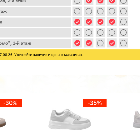
лл, 2-й этаж
этаж
ж
рмо", 1-й этаж
08.26. Уточняйте наличие и цены в магазинах.
-30%
-35%