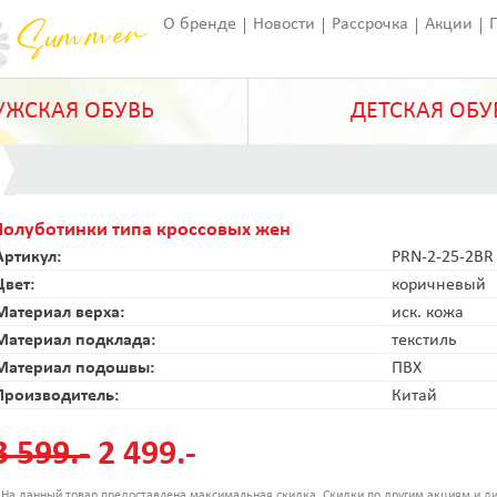
О бренде
Новости
Рассрочка
Акции
Франчайзинг
Оставить отзыв
Статьи
ЖСКАЯ ОБУВЬ
ДЕТСКАЯ ОБУ
Полуботинки типа кроссовых жен
Артикул:
PRN-2-25-2BR
Цвет:
коричневый
Материал верха:
иск. кожа
Материал подклада:
текстиль
Материал подошвы:
ПВХ
Производитель:
Китай
3 599.-
2 499.-
 На данный товар предоставлена максимальная скидка. Скидки по другим акциям и ди