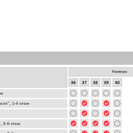
Размеры
36
37
38
39
40
аж
лл", 1-й этаж
, 3-й этаж