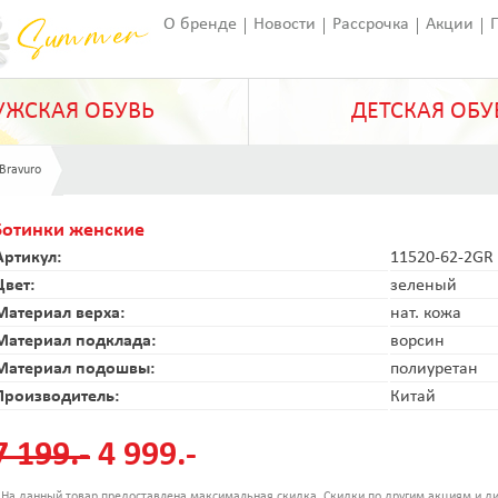
О бренде
Новости
Рассрочка
Акции
Франчайзинг
Оставить отзыв
Статьи
ЖСКАЯ ОБУВЬ
ДЕТСКАЯ ОБУ
 Bravuro
Ботинки женские
Артикул:
11520-62-2GR
Цвет:
зеленый
Материал верха:
нат. кожа
Материал подклада:
ворсин
Материал подошвы:
полиуретан
Производитель:
Китай
7 199.-
4 999.-
 На данный товар предоставлена максимальная скидка. Скидки по другим акциям и ди