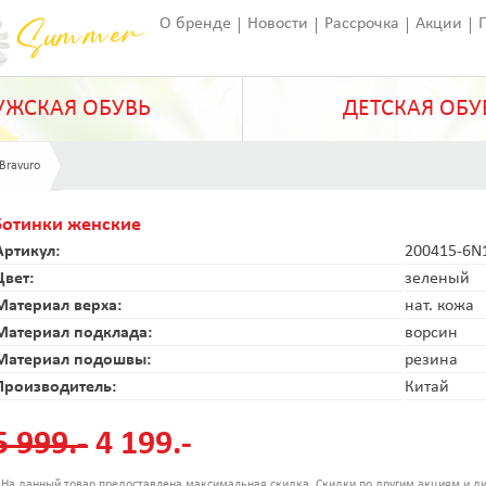
О бренде
Новости
Рассрочка
Акции
Франчайзинг
Оставить отзыв
Статьи
ЖСКАЯ ОБУВЬ
ДЕТСКАЯ ОБУ
 Bravuro
Ботинки женские
Артикул:
200415-6N
Цвет:
зеленый
Материал верха:
нат. кожа
Материал подклада:
ворсин
Материал подошвы:
резина
Производитель:
Китай
5 999.-
4 199.-
 На данный товар предоставлена максимальная скидка. Скидки по другим акциям и ди