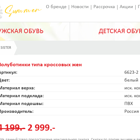
О бренде
Новости
Рассрочка
Акции
Франчайзинг
Оставить отзыв
Статьи
ЖСКАЯ ОБУВЬ
ДЕТСКАЯ ОБУ
 SISTER
Полуботинки типа кроссовых жен
Артикул:
6623-2
Цвет:
белый
Материал верха:
иск. к
Материал подклада:
иск. к
Материал подошвы:
ПВХ
Производитель:
Россия
4 199.-
2 999.-
 На данный товар предоставлена максимальная скидка. Скидки по другим акциям и ди