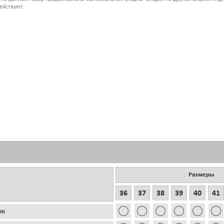
ействуют.
Размеры
36
37
38
39
40
41
аж