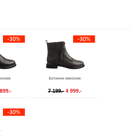
-30%
-30%
нские
Ботинки женские
899.-
7 199.-
4 999.-
-30%