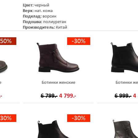
Цвет:
черный
Верх:
нат. кожа
Подклад:
ворсин
Подошва:
полиуретан
Производитель:
Китай
-50%
-30%
е
Ботинки женские
Ботинки же
-
6 799.-
4 799.-
6 999.-
4 
-30%
-30%