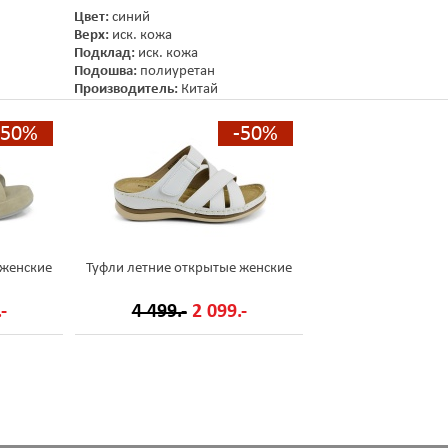
Цвет:
синий
Верх:
иск. кожа
Подклад:
иск. кожа
Подошва:
полиуретан
Производитель:
Китай
-50%
-50%
 женские
Туфли летние открытые женские
-
4 499.-
2 099.-