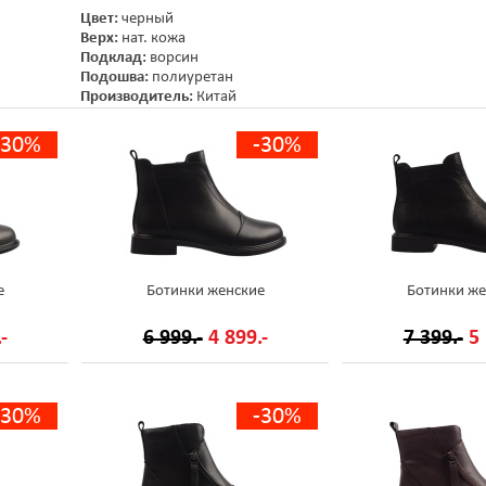
Цвет:
черный
Верх:
нат. кожа
Подклад:
ворсин
Подошва:
полиуретан
Производитель:
Китай
-30%
-30%
е
Ботинки женские
Ботинки же
-
6 999.-
4 899.-
7 399.-
5 
-30%
-30%