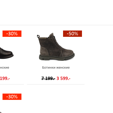
-30%
-50%
нские
Ботинки женские
199.-
7 199.-
3 599.-
-30%