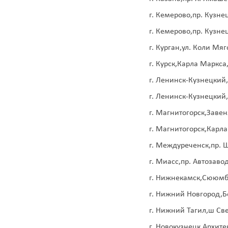
г. Кемерово,пр. Кузне
г. Кемерово,пр. Кузне
г. Курган,ул. Коли Мяг
г. Курск,Карла Маркса
г. Ленинск-Кузнецкий,
г. Ленинск-Кузнецкий
г. Магнитогорск,Завен
г. Магнитогорск,Карл
г. Междуреченск,пр. 
г. Миасс,пр. Автозаво
г. Нижнекамск,Сююмб
г. Нижний Новгород,Б
г. Нижний Тагил,ш Св
г. Новокузнецк,Архите