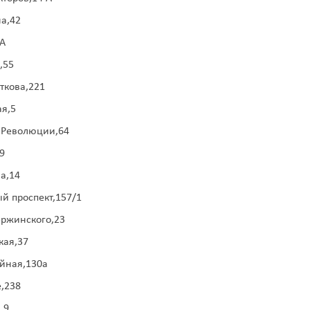
на,42
0А
,55
аткова,221
ая,5
в Революции,64
9
а,14
й проспект,157/1
ержинского,23
кая,37
ейная,130а
е,238
,9