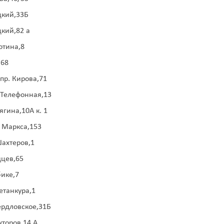
цкий,33Б
цкий,82 а
отина,8
,68
пр. Кирова,71
,Телефонная,13
ягина,10А к. 1
а Маркса,153
Шахтеров,1
дцев,65
ике,7
етанкура,1
ердловское,31Б
кторов,14 А