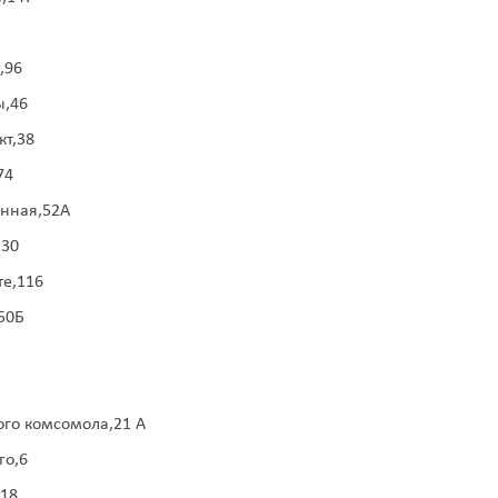
,96
ы,46
кт,38
74
онная,52А
,30
те,116
50Б
ого комсомола,21 А
го,6
,18