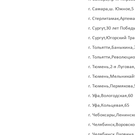
г. Самара,ш. Южное,5
г. Стерлитамак,Артема
г. Сургут,30 лет Побед
г. Сургут,Югорский Тра
г. Тольятти,Баныкина,
г. Тольятти,Революци
г. Тюмень,2-я Луговая
г. Тюмень,Мельникай
г. Тюмень,Пермякова,
г. Уфа,Вологодская,60
г. Уфа,Кольцевая,65
г. Чебоксары,Ленинск
г. Челябинск,Воровско
г. Челябинск,Дарвина