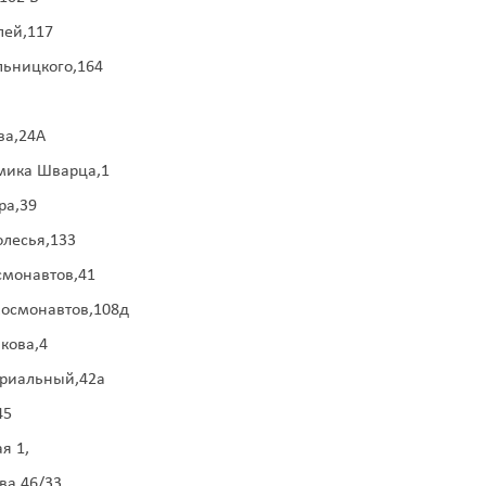
лей,117
ельницкого,164
ва,24А
емика Шварца,1
ра,39
олесья,133
осмонавтов,41
 Космонавтов,108д
кова,4
триальный,42а
45
я 1,
ева,46/33