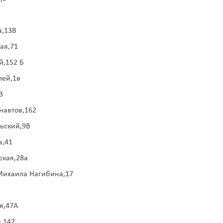
а,13В
ая,71
й,152 Б
лей,1в
3
навтов,162
рьский,9В
а,41
ская,28а
 Михаила Нагибина,17
я,47А
а,147