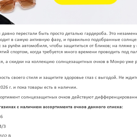
давно перестали быть просто деталью гардероба. Это незамен
ходит в самую активную фазу, и правильно подобранные солнц
за рулём автомобиля, чтобы защититься от бликов; на пляже у в
ятий спортом, когда требуется много времени проводить под п
ся, а скидки на коллекцию солнцезащитных очков в Монро уже 
сть своего стиля и защитите здоровье глаз с выгодой. Не ждит
2026 г. и пока товары есть в наличии.
ортимент солнцезащитных очков действуют дифференцированны
газинах с наличием ассортимента очков данного списка:
46
4/3
,102 В