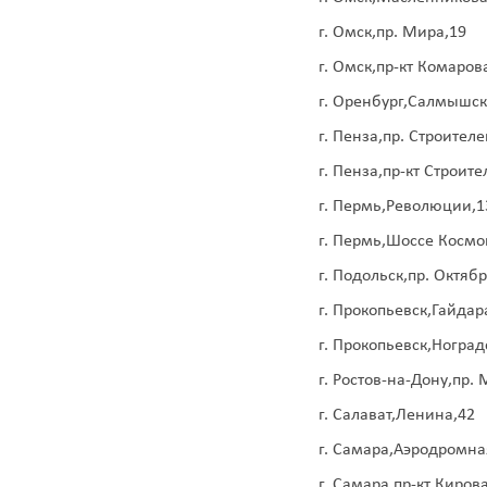
г. Омск,пр. Мира,19
г. Омск,пр-кт Комаров
г. Оренбург,Салмышск
г. Пенза,пр. Строителе
г. Пенза,пр-кт Строите
г. Пермь,Революции,1
г. Пермь,Шоссе Космо
г. Подольск,пр. Октяб
г. Прокопьевск,Гайдар
г. Прокопьевск,Ноград
г. Ростов-на-Дону,пр.
г. Салават,Ленина,42
г. Самара,Аэродромна
г. Самара,пр-кт Киров