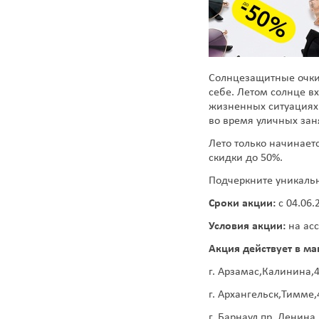
Солнцезащитные очки 
себе. Летом солнце в
жизненных ситуациях: 
во время уличных зан
Лето только начинает
скидки до 50%.
Подчеркните уникально
Сроки акции:
с 04.06.
Условия акции:
на асс
Акция действует в ма
г. Арзамас,Калинина,
г. Архангельск,Тимме,
г. Барнаул,пр. Ленина