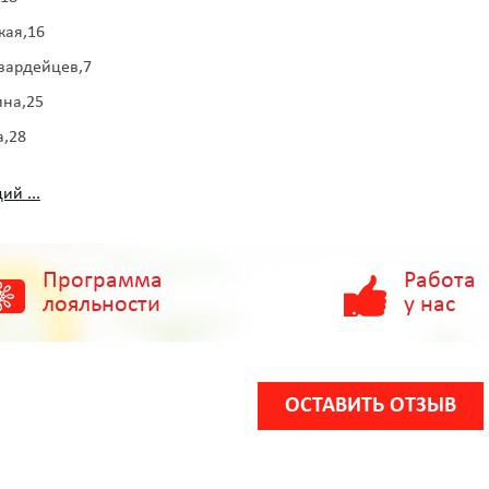
кая,16
вардейцев,7
ина,25
а,28
ий ...
Программа
Работа
лояльности
у нас
ОСТАВИТЬ ОТЗЫВ