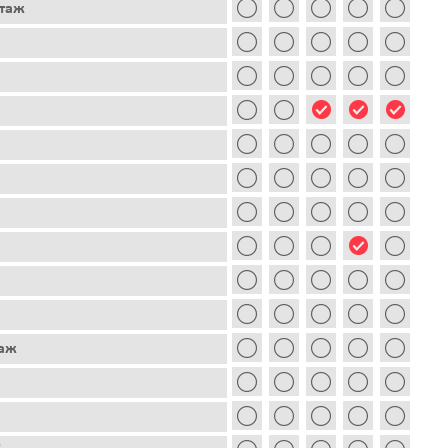
этаж
таж