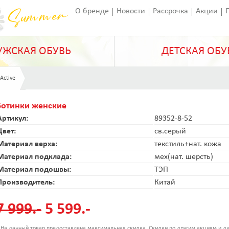
О бренде
Новости
Рассрочка
Акции
Франчайзинг
Оставить отзыв
Статьи
ЖСКАЯ ОБУВЬ
ДЕТСКАЯ ОБУ
 Active
Ботинки женские
Артикул:
89352-8-52
Цвет:
св.серый
Материал верха:
текстиль+нат. кожа
Материал подклада:
мех(нат. шерсть)
Материал подошвы:
ТЭП
Производитель:
Китай
7 999.-
5 599.-
 На данный товар предоставлена максимальная скидка. Скидки по другим акциям и ди