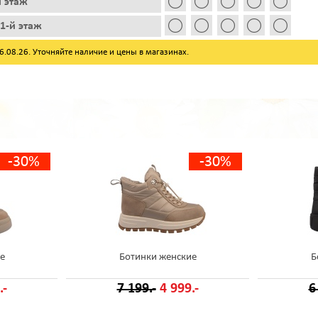
й этаж
1-й этаж
08.26. Уточняйте наличие и цены в магазинах.
-30%
-30%
е
Ботинки женские
Б
.-
7 199.-
4 999.-
6